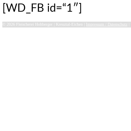
[WD_FB id=“1″]
© 2026 Fleischerei Hohberger | Kreuztal-Eichen |
Impressum / Datenschutz
|